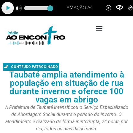
CONTEÚDO PATROCINADO
Taubaté amplia atendimento à
população em situação de rua
durante inverno e oferece 100
vagas em abrigo
A Prefeitura de Taubaté intensificou o Serviço Especializado
de Abordagem Social durante o período do inverno. O
atendimento é realizado de forma ininterrupta, 24 horas por
dia, todos os dias da semana.