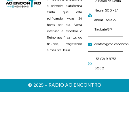
R. Barão da Pedra
a primeira plataforma
Negra, 500 - 2°
Cristã que está
edificando vidas 24
andar - Sala 22 -
horas por dia. Nossa
Taubaté/SP
intensão é espalhar o
Reino aos 4 cantos do
mundo, resgatando
contato@radioaoencon
almas pra Jesus.
+55 (12) 9 9755-
6060
© 2025 – RADIO AO ENCONTRO